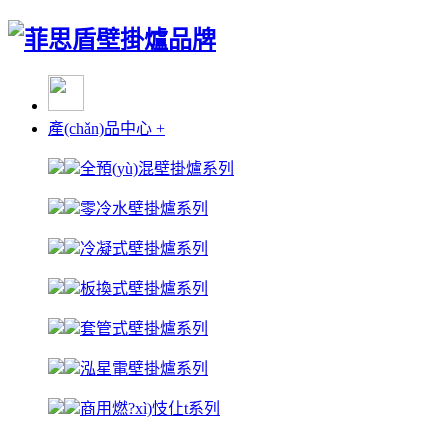
產(chǎn)品中心
+
全預(yù)混壁掛爐系列
零冷水壁掛爐系列
冷凝式壁掛爐系列
板換式壁掛爐系列
套管式壁掛爐系列
泓星電壁掛爐系列
商用燃?xì)忮仩t系列