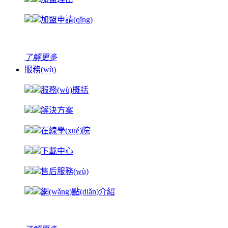
加盟申請(qǐng)
了解更多
服務(wù)
服務(wù)概括
解決方案
在線學(xué)院
下載中心
售后服務(wù)
網(wǎng)點(diǎn)介紹