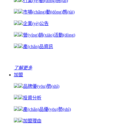
行業(yè)動(dòng)態(tài)
市場(chǎng)動(dòng)態(tài)
企業(yè)公告
營(yíng)銷(xiāo)活動(dòng)
產(chǎn)品資訊
了解更多
加盟
品牌優(yōu)勢(shì)
投資分析
產(chǎn)品優(yōu)勢(shì)
加盟理由