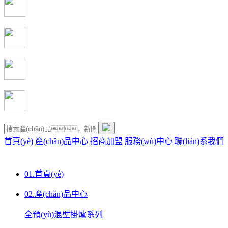
首頁(yè)
產(chǎn)品中心
招商加盟
服務(wù)中心
聯(lián)系我們
01.
首頁(yè)
02.
產(chǎn)品中心
全預(yù)混壁掛爐系列