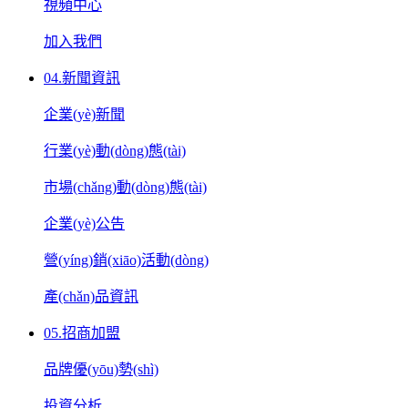
視頻中心
加入我們
04.
新聞資訊
企業(yè)新聞
行業(yè)動(dòng)態(tài)
市場(chǎng)動(dòng)態(tài)
企業(yè)公告
營(yíng)銷(xiāo)活動(dòng)
產(chǎn)品資訊
05.
招商加盟
品牌優(yōu)勢(shì)
投資分析