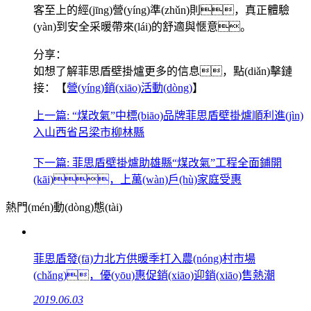
客至上的經(jīng)營(yíng)準(zhǔn)則，真正體驗
(yàn)到安全采暖帶來(lái)的舒適與愜意。
分享：
如想了解菲思盾壁掛爐更多的信息，點(diǎn)擊鏈
接：【
營(yíng)銷(xiāo)活動(dòng)
】
上一篇: “煤改氣”中標(biāo)品牌菲思盾壁掛爐順利進(jìn)
入山西省呂梁市柳林縣
下一篇: 菲思盾壁掛爐助雄縣“煤改氣”工程全面鋪開
(kāi)，上萬(wàn)戶(hù)家庭受惠
熱門(mén)動(dòng)態(tài)
菲思盾發(fā)力北方供暖季打入農(nóng)村市場
(chǎng)，優(yōu)惠促銷(xiāo)迎銷(xiāo)售熱潮
2019.06.03