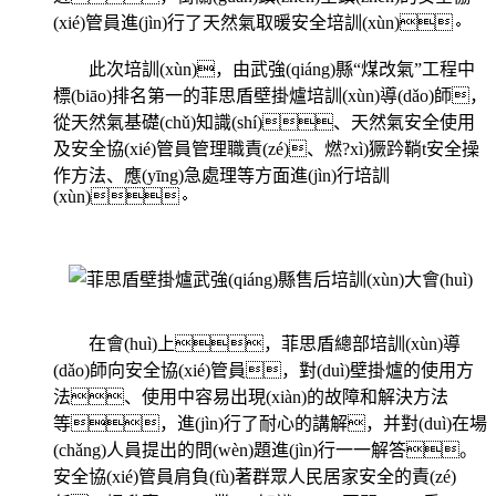
(xié)管員進(jìn)行了天然氣取暖安全培訓(xùn)。
此次培訓(xùn)，由武強(qiáng)縣“煤改氣”工程中
標(biāo)排名第一的菲思盾壁掛爐培訓(xùn)導(dǎo)師，
從天然氣基礎(chǔ)知識(shí)、天然氣安全使用
及安全協(xié)管員管理職責(zé)、燃?xì)獗趻鞝t安全操
作方法、應(yīng)急處理等方面進(jìn)行培訓
(xùn)。
在會(huì)上，菲思盾總部培訓(xùn)導
(dǎo)師向安全協(xié)管員，對(duì)壁掛爐的使用方
法、使用中容易出現(xiàn)的故障和解決方法
等，進(jìn)行了耐心的講解，并對(duì)在場
(chǎng)人員提出的問(wèn)題進(jìn)行一一解答。
安全協(xié)管員肩負(fù)著群眾人民居家安全的責(zé)